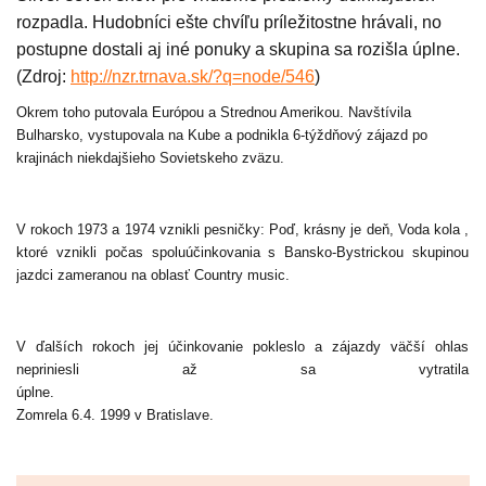
rozpadla. Hudobníci ešte chvíľu príležitostne hrávali, no
postupne dostali aj iné ponuky a skupina sa rozišla úplne.
(Zdroj:
http://nzr.trnava.sk/?q=node/546
)
Okrem toho putovala Európou a Strednou Amerikou. Navštívila
Bulharsko, vystupovala na Kube a podnikla 6-týždňový zájazd po
krajinách niekdajšieho Sovietskeho zväzu.
V rokoch 1973 a 1974 vznikli pesničky: Poď, krásny je deň,
Voda kola ,
ktoré vznikli počas spoluúčinkovania s Bansko-Bystrickou skupinou
jazdci zameranou na oblasť Country music.
V ďalších rokoch jej účinkovanie pokleslo a zájazdy väčší ohlas
nepriniesli až sa vytratila
úpl
Zomrela 6.4. 1999 v Bratislave.