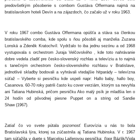
predovšetkým pôsobenie s combom Gustáva Offermana najmä na
bratislavskom hoteli Devín a na zájazdoch, čo začalo už v roku 1963.
V roku 1967 combo Gustáva Offermana opúšťa a stáva sa členkou
bratislavského comba, kde spolu s ňou pôsobili aj manželia Zuzana
Lonská a Zdeněk Kratochvíl. Vydržalo to iba jednu sezónu a od 1968
vystupovala s orchestrom Juraja Velčovského , kde toto nahrávanie
dobre vedela zladiť pre česko-slovenský rozhlas a televíziu a to najmä
s tanečným orchestrom česko-slovenského rozhlasu v Bratislave,
jednotlivé skladby bodovali a vyhrávali vtedajšie hitparády – televízna
súťaž – Vyberte si pesničku kde uspeli napr: Hallo baby, hallo boy,
Casanova. 60-70 roky patrili často ku cover verziám, ktorým sa nevyhla
ani Tatiana Hubinská, pričom pesničku Ako malý psík je mladšia len o
24 hodín od pôvodnej piesne Puppet on a string od Sandie
Shaw (1967).
Zatiaľ čo vo svete pútala pozornosť Eurovízia u nás to bola
Bratislavská lýra, ktorej sa zúčastnila aj Tatiana Hubinska. V r. 1967
tam súťažila v duete s Marcelou Laiferovou pesnička: (Igor Bázlik/Viola