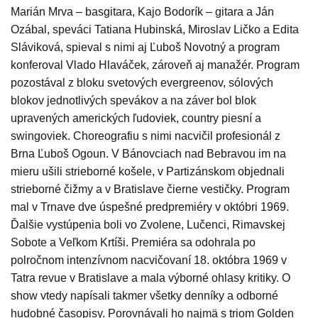
Marián Mrva – basgitara, Kajo Bodorík – gitara a Ján
Ozábal, speváci Tatiana Hubinská, Miroslav Ličko a Edita
Sláviková, spieval s nimi aj Ľuboš Novotný a program
konferoval Vlado Hlaváček, zároveň aj manažér. Program
pozostával z bloku svetových evergreenov, sólových
blokov jednotlivých spevákov a na záver bol blok
upravených amerických ľudoviek, country piesní a
swingoviek. Choreografiu s nimi nacvičil profesionál z
Brna Ľuboš Ogoun. V Bánovciach nad Bebravou im na
mieru ušili strieborné košele, v Partizánskom objednali
strieborné čižmy a v Bratislave čierne vestičky. Program
mal v Trnave dve úspešné predpremiéry v októbri 1969.
Ďalšie vystúpenia boli vo Zvolene, Lučenci, Rimavskej
Sobote a Veľkom Krtíši. Premiéra sa odohrala po
polročnom intenzívnom nacvičovaní 18. októbra 1969 v
Tatra revue v Bratislave a mala výborné ohlasy kritiky. O
show vtedy napísali takmer všetky denníky a odborné
hudobné časopisy. Porovnávali ho najmä s triom Golden