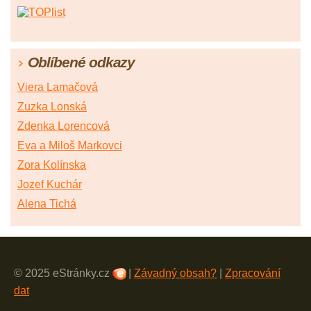
Oblíbené odkazy
Viera Lamačová
Zuzka Lonská
Zdenka Lorencová
Eva a Miloš Markovci
Zora Kolínska
Jozef Kuchár
Alena Tichá
© 2025 eStránky.cz
|
Závadný obsah?
|
Zpracování
dat