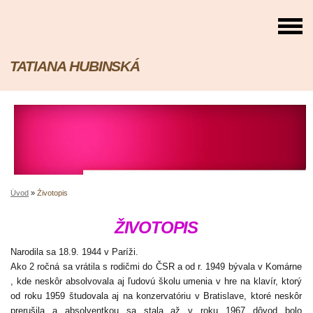
TATIANA HUBINSKÁ
Úvod
»
Životopis
ŽIVOTOPIS
Narodila sa 18.9. 1944 v Paríži.
Ako 2 ročná sa vrátila s rodičmi do ČSR a od r. 1949 bývala v Komárne
, kde neskôr absolvovala aj ľudovú školu umenia v hre na klavír, ktorý
od roku 1959 študovala aj na konzervatóriu
v Bratislave, ktoré neskôr
prerušila a absolventkou sa stala až v roku 1967 dôvod bolo