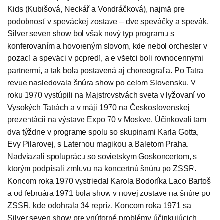
Kids (Kubišová, Neckář a Vondráčková), najmä pre
podobnosť v speváckej zostave – dve speváčky a spevák.
Silver seven show bol však nový typ programu s
konferovaním a hovoreným slovom, kde nebol orchester v
pozadí a speváci v popredí, ale všetci boli rovnocennými
partnermi, a tak bola postavená aj choreografia. Po Tatra
revue nasledovala šnúra show po celom Slovensku. V
roku 1970 vystúpili na Majstrovstvách sveta v lyžovaní vo
Vysokých Tatrách a v máji 1970 na Československej
prezentácii na výstave Expo 70 v Moskve. Účinkovali tam
dva týždne v programe spolu so skupinami Karla Gotta,
Evy Pilarovej, s Laternou magikou a Baletom Praha.
Nadviazali spoluprácu so sovietskym Goskoncertom, s
ktorým podpísali zmluvu na koncertnú šnúru po ZSSR.
Koncom roka 1970 vystriedal Karola Bodoríka Laco Bartoš
a od februára 1971 bola show v novej zostave na šnúre po
ZSSR, kde odohrala 34 repríz. Koncom roka 1971 sa
Silver seven show pre vnútorné problémy účinkujúcich