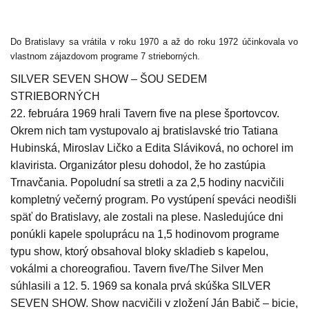
Do Bratislavy sa vrátila v roku 1970 a až do roku 1972 účinkovala vo
vlastnom zájazdovom programe 7 strieborných.
SILVER SEVEN SHOW – ŠOU SEDEM
STRIEBORNÝCH
22. februára 1969 hrali Tavern five na plese športovcov.
Okrem nich tam vystupovalo aj bratislavské trio Tatiana
Hubinská, Miroslav Ličko a Edita Sláviková, no ochorel im
klavirista. Organizátor plesu dohodol, že ho zastúpia
Trnavčania. Popoludní sa stretli a za 2,5 hodiny nacvičili
kompletný večerný program. Po vystúpení speváci neodišli
späť do Bratislavy, ale zostali na plese. Nasledujúce dni
ponúkli kapele spoluprácu na 1,5 hodinovom programe
typu show, ktorý obsahoval bloky skladieb s kapelou,
vokálmi a choreografiou. Tavern five/The Silver Men
súhlasili a 12. 5. 1969 sa konala prvá skúška SILVER
SEVEN SHOW. Show nacvičili v zložení Ján Babič – bicie,