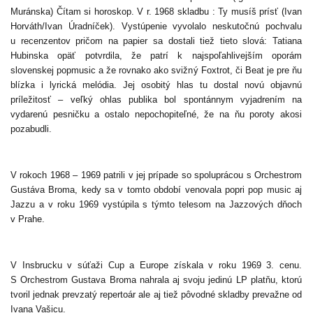
Muránska) Čítam si horoskop. V r. 1968 skladbu : Ty musíš prísť (Ivan
Horváth/Ivan Úradníček). Vystúpenie vyvolalo neskutočnú pochvalu
u recenzentov pričom na papier sa dostali tiež tieto slová: Tatiana
Hubinska opäť potvrdila, že patrí k najspoľahlivejším oporám
slovenskej popmusic a že rovnako ako svižný Foxtrot, či Beat je pre ňu
blízka i lyrická melódia. Jej osobitý hlas tu dostal novú objavnú
príležitosť – veľký ohlas publika bol spontánnym vyjadrením na
vydarenú pesničku a ostalo nepochopiteľné, že na ňu poroty akosi
pozabudli.
V rokoch 1968 – 1969 patrili v jej prípade so spoluprácou s Orchestrom
Gustáva Broma, kedy sa v tomto období venovala popri pop music aj
Jazzu a v roku 1969 vystúpila s týmto telesom na Jazzových dňoch
v Prahe.
V Insbrucku v súťaži Cup a Europe získala v roku 1969
3. cenu.
S Orchestrom Gustava Broma nahrala aj svoju jedinú LP platňu, ktorú
tvoril jednak prevzatý repertoár ale aj tiež pôvodné skladby prevažne od
Ivana Vašicu.