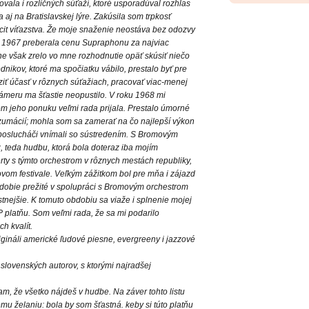
ala i rozličných súťaží, ktoré usporadúval rozhlas
a aj na Bratislavskej lýre. Zakúsila som trpkosť
ocit víťazstva. Že moje snaženie neostáva bez odozvy
u 1967 preberala cenu Supraphonu za najviac
e však zrelo vo mne rozhodnutie opäť skúsiť niečo
dnikov, ktoré ma spočiatku vábilo, prestalo byť pre
iť účasť v rôznych súťažiach, pracovať viac-menej
zámeru ma šťastie neopustilo. V roku 1968 mi
m jeho ponuku veľmi rada prijala. Prestalo úmorné
zumácií; mohla som sa zamerať na čo najlepší výkon
ý poslucháči vnímali so sústredením. S Bromovým
, teda hudbu, ktorá bola doteraz iba mojím
y s týmto orchestrom v rôznych mestách republiky,
om festivale. Veľkým zážitkom bol pre mňa i zájazd
obie prežité v spolupráci s Bromovým orchestrom
stnejšie. K tomuto obdobiu sa viaže i splnenie mojej
P platňu. Som veľmi rada, že sa mi podarilo
ch kvalít.
igináli americké ľudové piesne, evergreeny i jazzové
lovenských autorov, s ktorými najradšej
fam, že všetko nájdeš v hudbe. Na záver tohto listu
 želaniu: bola by som šťastná. keby si túto platňu