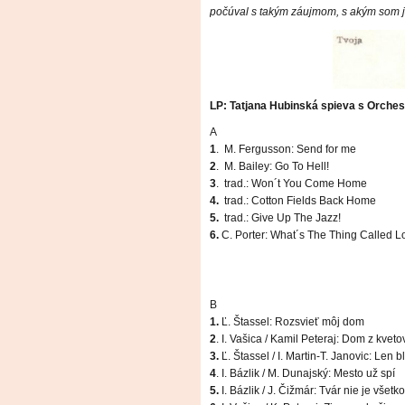
počúval s takým záujmom, s akým som j
LP: Tatjana Hubinská spieva s Orch
A
1
.
M. Fergusson: Send for me
2
.
M. Bailey: Go To Hell!
3
.
trad.: Won´t You Come Home
4.
trad.: Cotton Fields Back Home
5.
trad.: Give Up The Jazz!
6.
C. Porter: What´s The Thing Called L
B
1.
Ľ. Štassel: Rozsvieť môj dom
2
. I. Vašica / Kamil Peteraj: Dom z kveto
3.
Ľ. Štassel / I. Martin-T. Janovic: Len b
4
. I. Bázlik / M. Dunajský: Mesto už spí
5.
I. Bázlik / J. Čižmár: Tvár nie je všetko