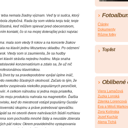
Fotoalbu
ez teba nemala žiadny význam. Veď ty si sudca, ktorý
ola zbytočná. Rada by som videla tvoju tvár, tvoje
Ćlánky
y šťastná, keď môžem spievať pred obecenstvom,
Dokumenty
ním kontakt, čo si na mojej doterajšej práci najviac
Rôzne fotky
na: mala som vtedy 9 rokov a na koncerte žiakov
la na klavíri jednu Mozartovu skladbu. Po odznení
Toplist
lesk. Vtedy som si zaumienila, že sa hudby
i klavíri strávila nejednu hodinu. Moja snaha
atislavské konzervatórium a zdalo sa, že už nič
ofesionálnou klaviristkou.
j život by sa pravdepodobne vyvíjal úplne ináč,
Oblíbené
lo niekoľko šťastných okolností. Začalo to tým, že
ateľov zaspievala niekoľko populárnych pesničiek,
Viera Lamačová
íri. A celkom náhodou si jedna moja priateľka,
Zuzka Lonská
 túto moju produkciu nahrala na magnetofón. Ďalšia
Zdenka Lorencová
visku, keď do miestnosti vstúpil populárny Gustáv
Eva a Miloš Markov
 slovenskú skupinu a práve potreboval speváčku.
Zora Kolínska
ápätí sa mi otvorili dvere nahrávacích štúdií rozhlasu
Jozef Kuchár
nna som pochodila mnohé štáty a neustále zbierala
Alena Tichá
elých päť rokov. Okrem pravidelného vystupovania