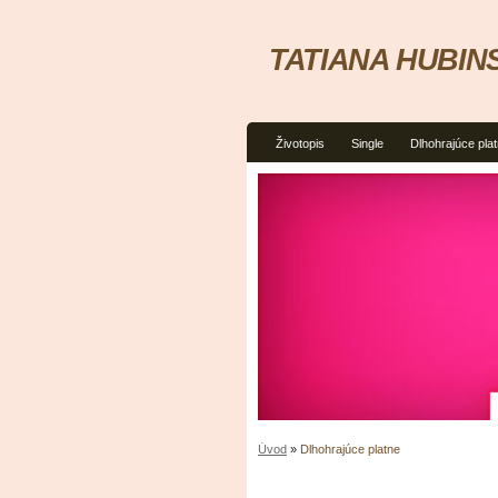
TATIANA HUBIN
Životopis
Single
Dlhohrajúce pla
Úvod
»
Dlhohrajúce platne