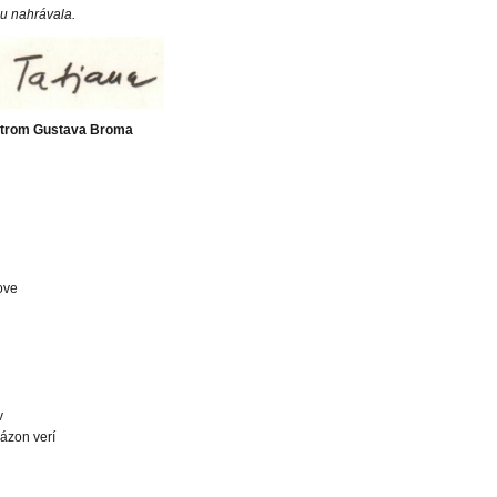
u nahrávala.
estrom Gustava Broma
ove
v
lázon verí