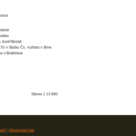
Pavox
omárek
 Hubka
a Jozef Bezák
970 v štúdiu Čs. rozhlas v Brne
u v Bratislave
Stereo 1 13 690
sah?
|
Zpracování dat