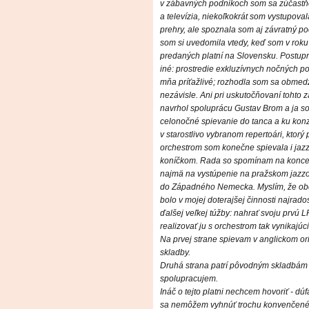
v zábavných podnikoch som sa zúčastňov
a televízia, niekoľkokrát som vystupoval
prehry, ale spoznala som aj závratný p
som si uvedomila vtedy, keď som v rok
predaných platní na Slovensku. Postupn
iné: prostredie exkluzívnych nočných po
mňa príťažlivé; rozhodla som sa obmedz
nezávisle. Ani pri uskutočňovaní tohto 
navrhol spoluprácu Gustav Brom a ja so
celonočné spievanie do tanca a ku kon
v starostlivo vybranom repertoári, ktor
orchestrom som konečne spievala i jazz
koníčkom. Rada so spomínam na koncert
najmä na vystúpenie na pražskom jazzov
do Západného Nemecka. Myslím, že obd
bolo v mojej doterajšej činnosti najrado
ďalšej veľkej túžby: nahrať svoju prvú L
realizovať ju s orchestrom tak vynikajúci
Na prvej strane spievam v anglickom or
skladby.
Druhá strana patrí pôvodným skladbám s
spolupracujem.
Ináč o tejto platni nechcem hovoriť - dú
sa nemôžem vyhnúť trochu konvenčenému