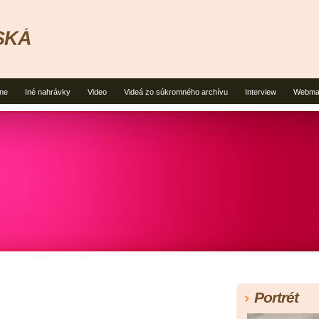
SKÁ
tne
Iné nahrávky
Video
Videá zo súkromného archívu
Interview
Webmas
Portrét