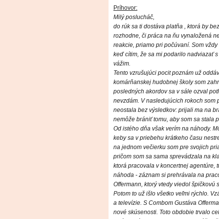
Príhovor:
Milý poslucháč,
do rúk sa ti dostáva platňa , ktorá by b
rozhodne, či práca na ňu vynaložená neb
reakcie, priamo pri počúvaní. Som vžd
keď cítim, že sa mi podarilo nadviazať s 
vážim.
Tento vzrušujúci pocit poznám už oddáv
komárňanskej hudobnej školy som zahra
posledných akordov sa v sále ozval pot
nevzdám. V nasledujúcich rokoch som pr
neostala bez výsledkov: prijali ma na br
nemôže brániť tomu, aby som sa stala pr
Od istého dňa však verím na náhody. Mô
keby sa v priebehu krátkeho času nestret
na jednom večierku som pre svojich pri
pričom som sa sama sprevádzala na klav
ktorá pracovala v koncertnej agentúre,
náhoda - záznam si prehrávala na praco
Offermann, ktorý vtedy viedol špičkovú
Potom to už išlo všetko veľmi rýchlo. Vz
a televízie. S Combom Gustáva Offerma
nové skúsenosti. Toto obdobie trvalo c