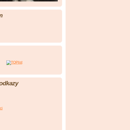
m
 odkazy
ci