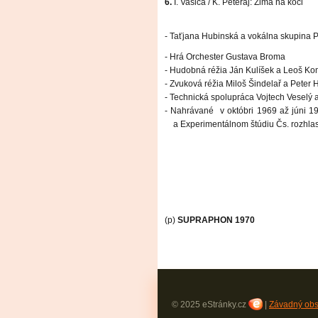
6.
I. Vašica / K. Peteraj: Zima na koči
- Taťjana Hubinská a vokálna skupina 
- Hrá Orchester Gustava Broma
- Hudobná réžia Ján Kulíšek a Leoš K
- Zvuková réžia Miloš Šindelař a Peter
- Technická spolupráca Vojtech Veselý 
- Nahrávané
v októbri 1969 až júni 1
a Experimentálnom štúdiu Čs. rozhlas
(p)
SUPRAPHON 1970
© 2025 eStránky.cz
|
Závadný ob